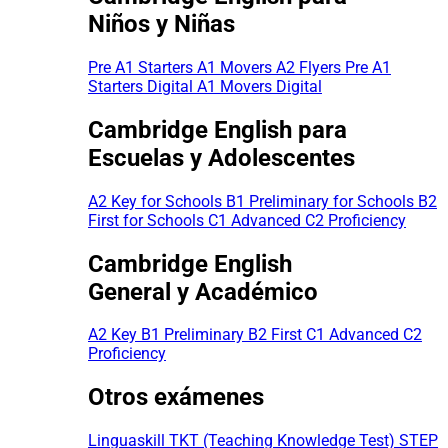
Niños y Niñas
Pre A1 Starters
A1 Movers
A2 Flyers
Pre A1
Starters Digital
A1 Movers Digital
Cambridge English para
Escuelas y Adolescentes
A2 Key for Schools
B1 Preliminary for Schools
B2
First for Schools
C1 Advanced
C2 Proficiency
Cambridge English
General y Académico
A2 Key
B1 Preliminary
B2 First
C1 Advanced
C2
Proficiency
Otros exámenes
Linguaskill
TKT (Teaching Knowledge Test)
STEP