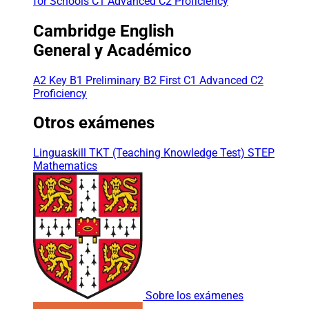
for Schools
C1 Advanced
C2 Proficiency
Cambridge English
General y Académico
A2 Key
B1 Preliminary
B2 First
C1 Advanced
C2
Proficiency
Otros exámenes
Linguaskill
TKT (Teaching Knowledge Test)
STEP
Mathematics
Sobre los exámenes