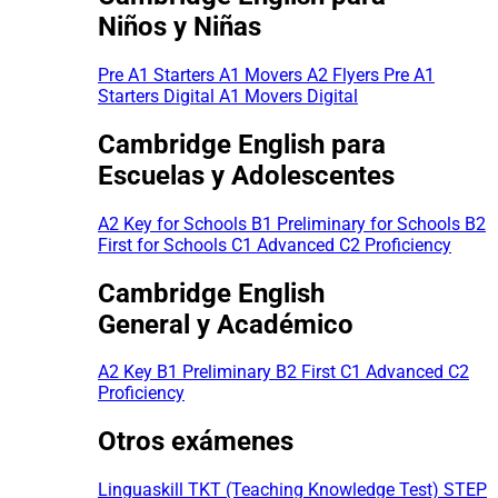
Niños y Niñas
Pre A1 Starters
A1 Movers
A2 Flyers
Pre A1
Starters Digital
A1 Movers Digital
Cambridge English para
Escuelas y Adolescentes
A2 Key for Schools
B1 Preliminary for Schools
B2
First for Schools
C1 Advanced
C2 Proficiency
Cambridge English
General y Académico
A2 Key
B1 Preliminary
B2 First
C1 Advanced
C2
Proficiency
Otros exámenes
Linguaskill
TKT (Teaching Knowledge Test)
STEP