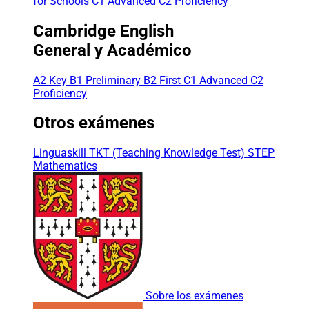
for Schools
C1 Advanced
C2 Proficiency
Cambridge English
General y Académico
A2 Key
B1 Preliminary
B2 First
C1 Advanced
C2
Proficiency
Otros exámenes
Linguaskill
TKT (Teaching Knowledge Test)
STEP
Mathematics
Sobre los exámenes