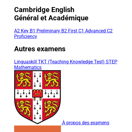
Cambridge English
Général et Académique
A2 Key
B1 Preliminary
B2 First
C1 Advanced
C2
Proficiency
Autres examens
Linguaskill
TKT (Teaching Knowledge Test)
STEP
Mathematics
À propos des examens